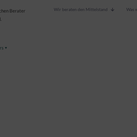
Wir beraten den Mittelstand
Was w
chen Berater
.
rs