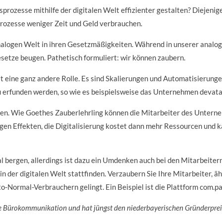
rozesse mithilfe der digitalen Welt effizienter gestalten?
Diejenige
rozesse weniger Zeit und Geld verbrauchen.
analogen Welt in ihren Gesetzmäßigkeiten. Während in unserer anal
esetze beugen. Pathetisch formuliert: wir können zaubern.
t eine ganz andere Rolle. Es sind Skalierungen und Automatisierungen
 erfunden werden, so wie es beispielsweise das Unternehmen devata
en. Wie Goethes Zauberlehrling können die Mitarbeiter des Unternehm
igen Effekten, die Digitalisierung kostet dann mehr Ressourcen und 
l bergen, allerdings ist dazu ein Umdenken auch bei den Mitarbeite
n der digitalen Welt stattfinden. Verzaubern Sie Ihre Mitarbeiter, ä
o-Normal-Verbrauchern gelingt. Ein Beispiel ist die Plattform com.pa
ale Bürokommunikation und hat jüngst den niederbayerischen Gründerpr