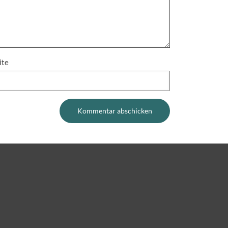
ite
n